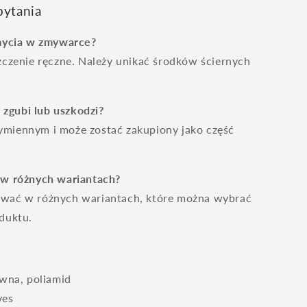
pytania
 mycia w zmywarce?
zczenie ręczne. Należy unikać środków ściernych
ę zgubi lub uszkodzi?
miennym i może zostać zakupiony jako część
 w różnych wariantach?
ować w różnych wariantach, które można wybrać
duktu.
ewna, poliamid
ves