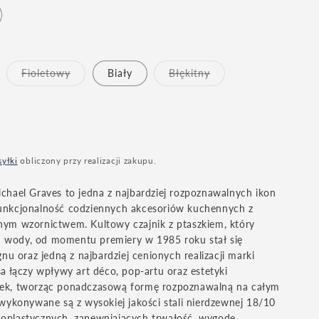
Wariant
Wariant
Fioletowy
Biały
Błękitny
wyprzedany
wyprzedany
lub
lub
niedostępny
niedostępny
syłki
obliczony przy realizacji zakupu.
ichael Graves to jedna z najbardziej rozpoznawalnych ikon
funkcjonalność codziennych akcesoriów kuchennych z
nym wzornictwem. Kultowy czajnik z ptaszkiem, który
 wody, od momentu premiery w 1985 roku stał się
 oraz jedną z najbardziej cenionych realizacji marki
sa łączy wpływy art déco, pop-artu oraz estetyki
wek, tworząc ponadczasową formę rozpoznawalną na całym
 wykonywane są z wysokiej jakości stali nierdzewnej 18/10
moplastycznych, zapewniających trwałość, wygodę