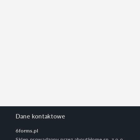
Dane kontaktowe
6forms.pl
Sklep prowadzony przez aboutHome sp. z o.o.