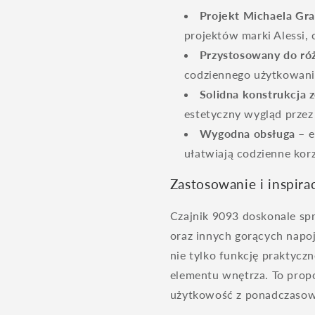
Projekt Michaela Gr
projektów marki Alessi,
Przystosowany do ró
codziennego użytkowani
Solidna konstrukcja z
estetyczny wygląd przez 
Wygodna obsługa
– e
ułatwiają codzienne korz
Zastosowanie i inspira
Czajnik 9093 doskonale sp
oraz innych gorących napoj
nie tylko funkcję praktycz
elementu wnętrza. To propo
użytkowość z ponadczaso