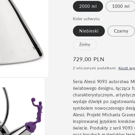
2000 ml
1000 ml
lub
niedostępny
Kolor uchwytu
Niebieski
Czarny
Wariant
Żółty
wyprzedany
lub
niedostępny
Cena
729,00 PLN
regularna
Z wliczonymi podatkami.
Koszt wy
Seria Alessi 9093 autorstwa M
światowego designu, łącząca 
charakterystycznym, artystycz
wydaje dźwięk po zagotowaniu
symbolem nowoczesnego designu
Alessi. Projekt Michaela Grave
inspirowanej językiem kreskó
świecie. Produkty z serii 9093
oraz trwałych materiałów ter