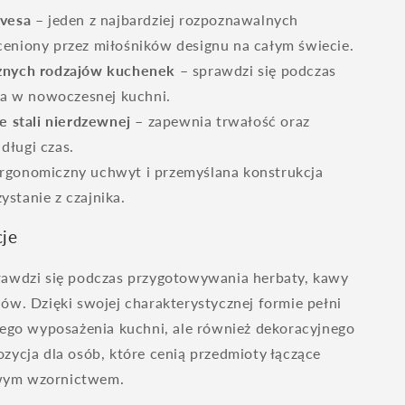
avesa
– jeden z najbardziej rozpoznawalnych
 ceniony przez miłośników designu na całym świecie.
żnych rodzajów kuchenek
– sprawdzi się podczas
a w nowoczesnej kuchni.
e stali nierdzewnej
– zapewnia trwałość oraz
długi czas.
rgonomiczny uchwyt i przemyślana konstrukcja
ystanie z czajnika.
cje
rawdzi się podczas przygotowywania herbaty, kawy
ów. Dzięki swojej charakterystycznej formie pełni
nego wyposażenia kuchni, ale również dekoracyjnego
zycja dla osób, które cenią przedmioty łączące
wym wzornictwem.