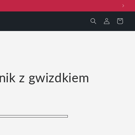
Zaloguj
Koszyk
się
jnik z gwizdkiem