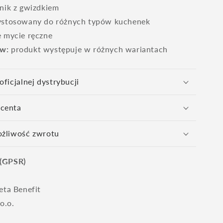
nik z gwizdkiem
stosowany do różnych typów kuchenek
 mycie ręczne
ów:
produkt występuje w różnych wariantach
ficjalnej dystrybucji
ucenta
ożliwość zwrotu
 (GPSR)
eta Benefit
o.o.