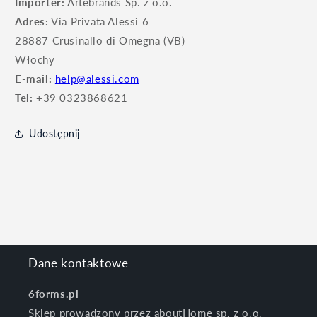
Importer:
Artebrands Sp. z o.o.
Adres:
Via Privata Alessi 6
28887 Crusinallo di Omegna (VB)
Włochy
E-mail:
help@alessi.com
Tel:
+39 0323868621
Udostępnij
Dane kontaktowe
6forms.pl
Sklep prowadzony przez aboutHome sp. z o.o.