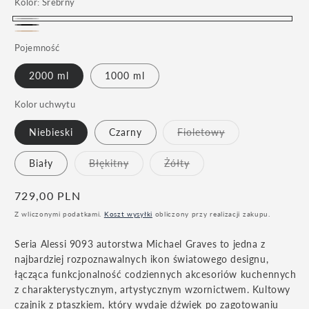
Kolor:
Srebrny
Srebrny
Czarny
Miedziany
Wariant
Pojemność
wyprzedany
2000 ml
1000 ml
lub
niedostępny
Kolor uchwytu
Wariant
Niebieski
Czarny
Fioletowy
wyprzedany
lub
niedostępny
Wariant
Wariant
Biały
Błękitny
Żółty
wyprzedany
wyprzedany
lub
lub
niedostępny
niedostępny
Cena
729,00 PLN
regularna
Z wliczonymi podatkami.
Koszt wysyłki
obliczony przy realizacji zakupu.
Seria Alessi 9093 autorstwa Michael Graves to jedna z
najbardziej rozpoznawalnych ikon światowego designu,
łącząca funkcjonalność codziennych akcesoriów kuchennych
z charakterystycznym, artystycznym wzornictwem. Kultowy
czajnik z ptaszkiem, który wydaje dźwięk po zagotowaniu