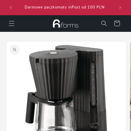
Przejdź
do
Darmowe paczkomaty inPost od 100 PLN
Dar
treści
Koszyk
Pomiń,
aby
przejść
do
informacji
o
produkcie