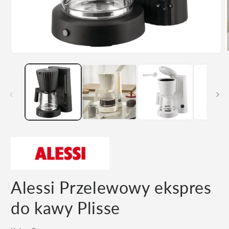
Otwórz
O
multimedia
m
1
2
w
w
oknie
o
modalnym
m
Alessi Przelewowy ekspres
do kawy Plisse