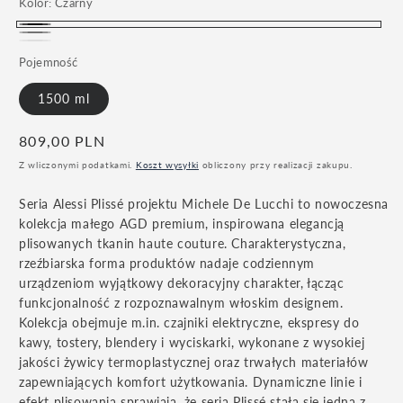
Kolor:
Czarny
Czarny
Szary
Biały
Pojemność
1500 ml
Cena
809,00 PLN
regularna
Z wliczonymi podatkami.
Koszt wysyłki
obliczony przy realizacji zakupu.
Seria Alessi Plissé projektu Michele De Lucchi to nowoczesna
kolekcja małego AGD premium, inspirowana elegancją
plisowanych tkanin haute couture. Charakterystyczna,
rzeźbiarska forma produktów nadaje codziennym
urządzeniom wyjątkowy dekoracyjny charakter, łącząc
funkcjonalność z rozpoznawalnym włoskim designem.
Kolekcja obejmuje m.in. czajniki elektryczne, ekspresy do
kawy, tostery, blendery i wyciskarki, wykonane z wysokiej
jakości żywicy termoplastycznej oraz trwałych materiałów
zapewniających komfort użytkowania. Dynamiczne linie i
efekt plisowania sprawiają, że seria Plissé stała się jedną z