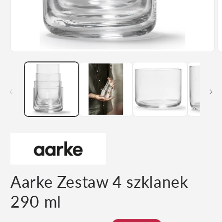
Otwórz
O
multimedia
m
1
2
w
w
oknie
o
modalnym
m
Aarke Zestaw 4 szklanek
290 ml