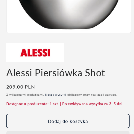
Otwórz
multimedia
1
w
oknie
modalnym
Alessi Piersiówka Shot
Cena
209,00 PLN
regularna
Z wliczonymi podatkami.
Koszt wysyłki
obliczony przy realizacji zakupu.
Dostępne u producenta: 1 szt. | Przewidywana wysyłka za 3–5 dni
Dodaj do koszyka